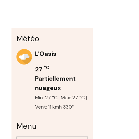
Météo
L'Oasis
°C
27
Partiellement
nuageux
Min: 27 °C | Max: 27 °C |
Vent: 11 kmh 330°
Menu