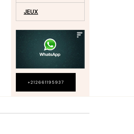
JEUX
+212661195937